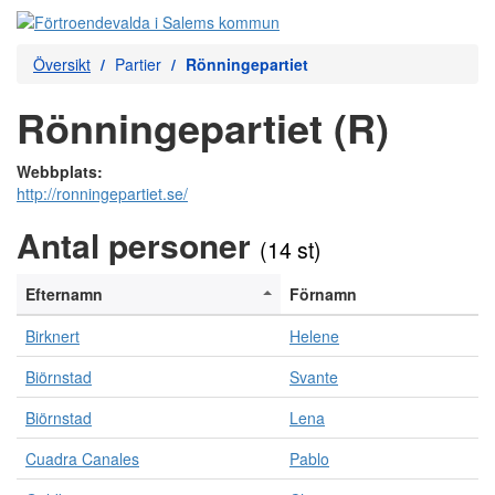
Översikt
Partier
Rönningepartiet
Rönningepartiet (R)
Webbplats:
http://ronningepartiet.se/
Antal personer
(14 st)
Efternamn
Förnamn
Birknert
Helene
Biörnstad
Svante
Biörnstad
Lena
Cuadra Canales
Pablo