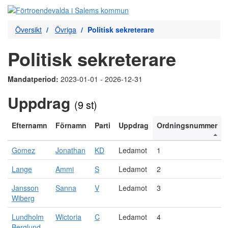
Översikt
Övriga
Politisk sekreterare
Politisk sekreterare
Mandatperiod:
2023-01-01 - 2026-12-31
Uppdrag
(9 st)
Efternamn
Förnamn
Parti
Uppdrag
Ordningsnummer
Gomez
Jonathan
KD
Ledamot
1
Lange
Ammi
S
Ledamot
2
Jansson
Sanna
V
Ledamot
3
Wiberg
Lundholm
Wictoria
C
Ledamot
4
Berglund