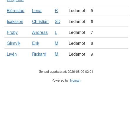
Biörnstad
Lena
R
Ledamot
5
Isaksson
Christian
SD
Ledamot
6
Froby
Andreas
L
Ledamot
7
Glimvik
Erik
M
Ledamot
8
Livén
Rickard
M
Ledamot
9
Senast uppdaterad: 2026-08-09 02:01
Powered by
Troman