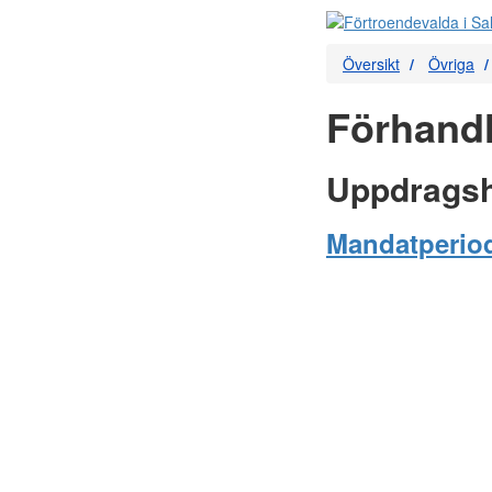
Översikt
Övriga
Förhand
Uppdragsh
Mandatperiod