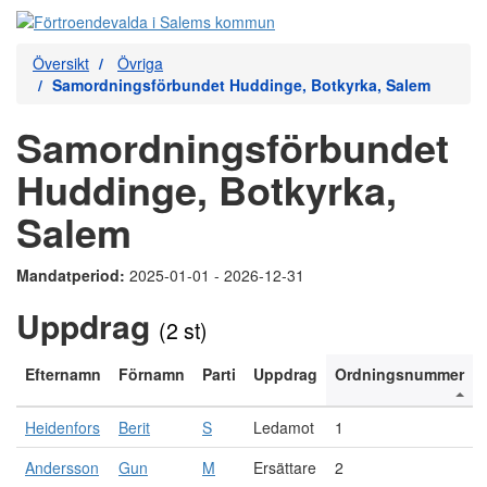
Översikt
Övriga
Samordningsförbundet Huddinge, Botkyrka, Salem
Samordningsförbundet
Huddinge, Botkyrka,
Salem
Mandatperiod:
2025-01-01 - 2026-12-31
Uppdrag
(2 st)
Efternamn
Förnamn
Parti
Uppdrag
Ordningsnummer
Heidenfors
Berit
S
Ledamot
1
Andersson
Gun
M
Ersättare
2